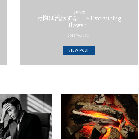
心身修養
万物は流転する ～Everything
flows～
2013年6月13日
VIEW POST