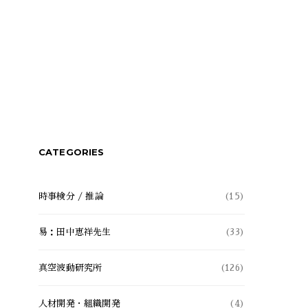
CATEGORIES
時事検分 / 推論
(15)
易：田中恵祥先生
(33)
真空波動研究所
(126)
人材開発・組織開発
(4)