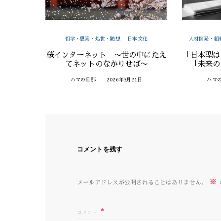
哲学・思索・処世・随想
日本文化
人材開発・組
桜インターネット 〜世の中にたえ
「日本型は
てネットのなかりせば〜
「未来の
ハマの旦那
2026年3月21日
ハマ
コメントを残す
※
メールアドレスが公開されることはありません。
コメント