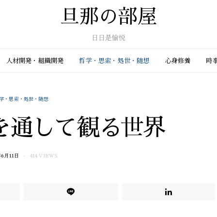
旦那の部屋
日日是愉悦
人材開発・組織開発
哲学・思索・処世・随想
心身修養
時事
学・思索・処世・随想
を通して観る世界
年6月11日
414 VIEWS