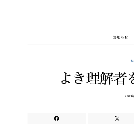
お知らせ
哲
よき理解者
2013