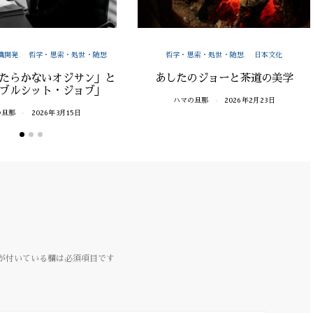
織開発
哲学・思索・処世・随想
哲学・思索・処世・随想
日本文化
たらかないオジサン」と
あしたのジョーと茶道の美学
ブルシット・ジョブ」
ハマの旦那
2026年2月23日
の旦那
2026年3月15日
が付いている欄は必須項目です