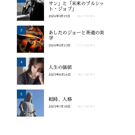
サン」と「未来のブルシッ
ト・ジョブ」
2026年3月15日
264 VIEWS
哲学・思索・処世・随想
哲学・思索・処
3
あしたのジョーと茶道の美
人生の価値
結局、
学
ハマの旦那
2025年8月16日
ハマの旦那
202
2026年2月23日
273 VIEWS
4
人生の価値
2025年8月16日
341 VIEWS
5
結局、人格
2025年7月30日
342 VIEWS