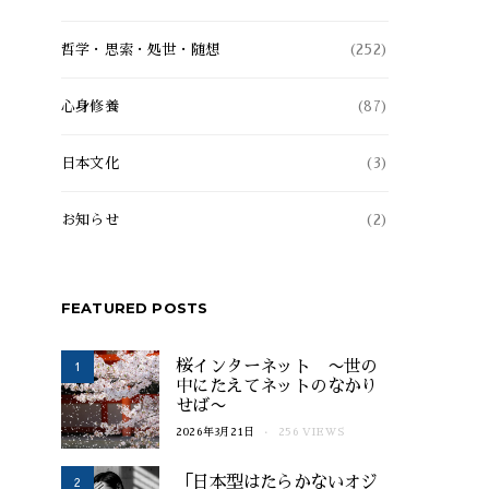
哲学・思索・処世・随想
(252)
心身修養
(87)
日本文化
(3)
お知らせ
(2)
FEATURED POSTS
1
桜インターネット 〜世の
中にたえてネットのなかり
せば〜
2026年3月21日
256 VIEWS
2
「日本型はたらかないオジ