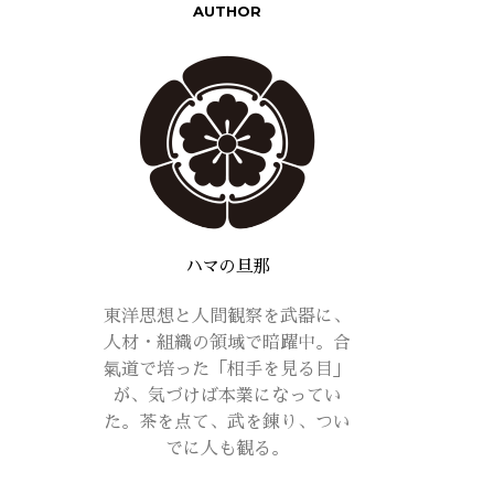
AUTHOR
ハマの旦那
東洋思想と人間観察を武器に、
人材・組織の領域で暗躍中。合
氣道で培った「相手を見る目」
が、気づけば本業になってい
た。茶を点て、武を錬り、つい
でに人も観る。