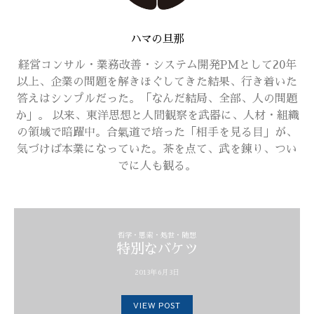
ハマの旦那
経営コンサル・業務改善・システム開発PMとして20年
以上、企業の問題を解きほぐしてきた結果、行き着いた
答えはシンプルだった。「なんだ結局、全部、人の問題
か」。 以来、東洋思想と人間観察を武器に、人材・組織
の領域で暗躍中。合氣道で培った「相手を見る目」が、
気づけば本業になっていた。茶を点て、武を錬り、つい
でに人も観る。
哲学・思索・処世・随想
特別なバケツ
2013年6月3日
VIEW POST