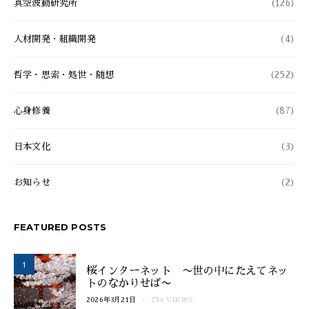
真空波動研究所
(126)
人材開発・組織開発
(4)
哲学・思索・処世・随想
(252)
心身修養
(87)
日本文化
(3)
お知らせ
(2)
FEATURED POSTS
1
桜インターネット 〜世の中にたえてネッ
トのなかりせば〜
2026年3月21日
256 VIEWS