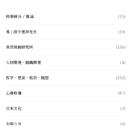
時事検分 / 推論
(15)
易：田中恵祥先生
(33)
真空波動研究所
(126)
人材開発・組織開発
(4)
哲学・思索・処世・随想
(252)
心身修養
(87)
日本文化
(3)
お知らせ
(2)