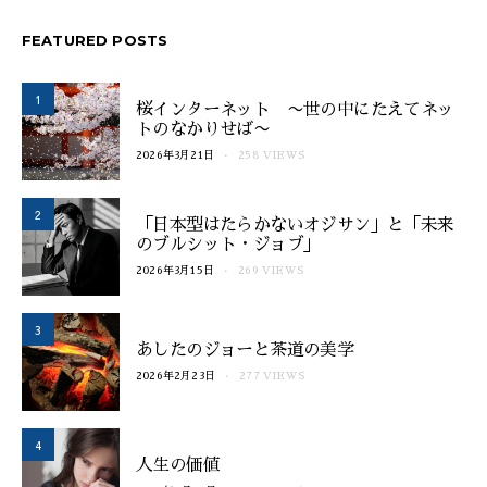
FEATURED POSTS
1
桜インターネット 〜世の中にたえてネッ
トのなかりせば〜
2026年3月21日
258 VIEWS
2
「日本型はたらかないオジサン」と「未来
のブルシット・ジョブ」
2026年3月15日
269 VIEWS
3
あしたのジョーと茶道の美学
2026年2月23日
277 VIEWS
4
人生の価値