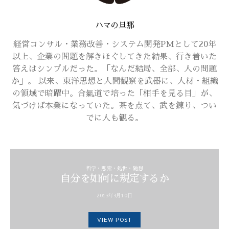
ハマの旦那
経営コンサル・業務改善・システム開発PMとして20年
以上、企業の問題を解きほぐしてきた結果、行き着いた
答えはシンプルだった。「なんだ結局、全部、人の問題
か」。 以来、東洋思想と人間観察を武器に、人材・組織
の領域で暗躍中。合氣道で培った「相手を見る目」が、
気づけば本業になっていた。茶を点て、武を錬り、つい
でに人も観る。
哲学・思索・処世・随想
自分を如何に規定するか
2013年3月10日
VIEW POST