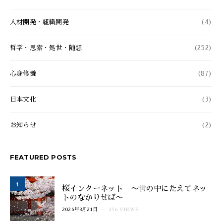
人材開発・組織開発
(4)
哲学・思索・処世・随想
(252)
心身修養
(87)
日本文化
(3)
お知らせ
(2)
FEATURED POSTS
1
桜インターネット 〜世の中にたえてネッ
トのなかりせば〜
2026年3月21日
256 VIEWS