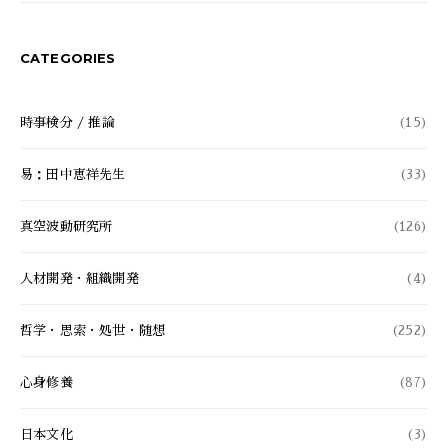
CATEGORIES
時事検分 / 推論
(15)
易：田中恵祥先生
(33)
真空波動研究所
(126)
人材開発・組織開発
(4)
哲学・思索・処世・随想
(252)
心身修養
(87)
日本文化
(3)