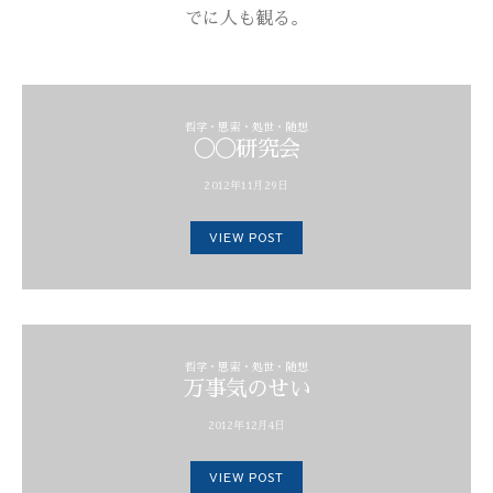
でに人も観る。
哲学・思索・処世・随想
◯◯研究会
2012年11月29日
VIEW POST
哲学・思索・処世・随想
万事気のせい
2012年12月4日
VIEW POST