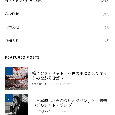
哲学・思索・処世・随想
(252)
心身修養
(87)
日本文化
(3)
お知らせ
(2)
FEATURED POSTS
1
桜インターネット 〜世の中にたえてネッ
トのなかりせば〜
2026年3月21日
254 VIEWS
2
「日本型はたらかないオジサン」と「未来
のブルシット・ジョブ」
2026年3月15日
260 VIEWS