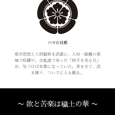
ハマの旦那
東洋思想と人間観察を武器に、人材・組織の領
域で暗躍中。合氣道で培った「相手を見る目」
が、気づけば本業になっていた。茶を点て、武
を錬り、ついでに人も観る。
〜 欲と苦楽は穢土の華 〜