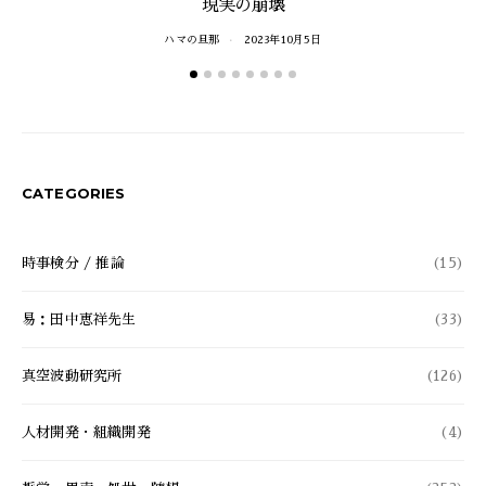
現実の崩壊
ハマの旦那
2023年10月5日
CATEGORIES
時事検分 / 推論
(15)
易：田中恵祥先生
(33)
真空波動研究所
(126)
人材開発・組織開発
(4)