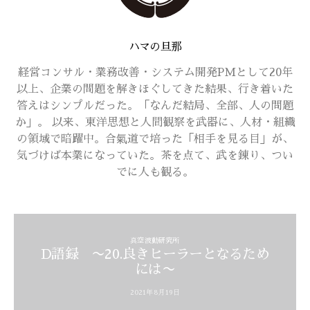
ハマの旦那
経営コンサル・業務改善・システム開発PMとして20年
以上、企業の問題を解きほぐしてきた結果、行き着いた
答えはシンプルだった。「なんだ結局、全部、人の問題
か」。 以来、東洋思想と人間観察を武器に、人材・組織
の領域で暗躍中。合氣道で培った「相手を見る目」が、
気づけば本業になっていた。茶を点て、武を錬り、つい
でに人も観る。
真空波動研究所
D語録 〜20.良きヒーラーとなるため
には〜
2021年8月19日