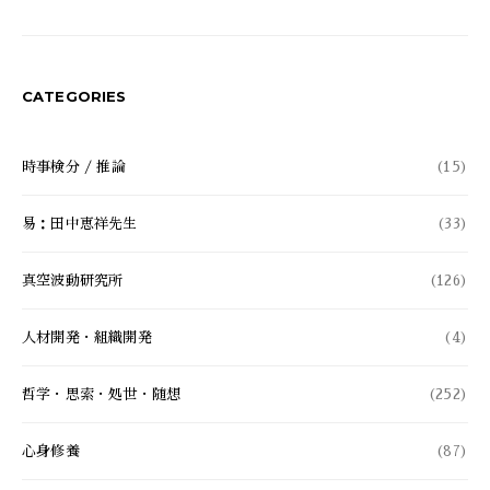
CATEGORIES
時事検分 / 推論
(15)
易：田中恵祥先生
(33)
真空波動研究所
(126)
人材開発・組織開発
(4)
哲学・思索・処世・随想
(252)
心身修養
(87)