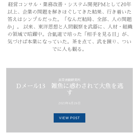
経営コンサル・業務改善・システム開発PMとして20年
以上、企業の問題を解きほぐしてきた結果、行き着いた
答えはシンプルだった。「なんだ結局、全部、人の問題
か」。 以来、東洋思想と人間観察を武器に、人材・組織
の領域で暗躍中。合氣道で培った「相手を見る目」が、
気づけば本業になっていた。茶を点て、武を錬り、つい
でに人も観る。
真空波動研究所
Dメール13 雑魚に惑わされて大魚を逃
す
2023年6月26日
VIEW POST