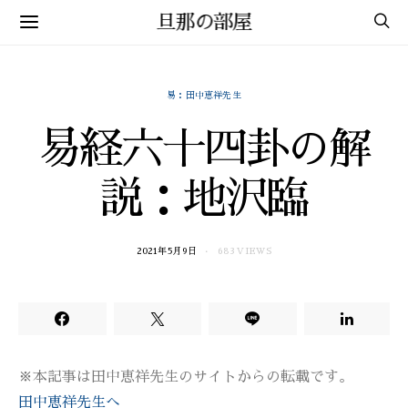
旦那の部屋
易：田中恵祥先生
易経六十四卦の解
説：地沢臨
2021年5月9日
683 VIEWS
※本記事は田中恵祥先生のサイトからの転載です。
田中恵祥先生へ