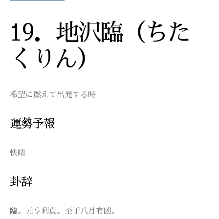
19．地沢臨（ちた
くりん）
希望に燃えて出発する時
運勢予報
快晴
卦辞
臨。元亨利貞。至于八月有凶。