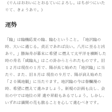
（りんはおおいにとおるていによろし。はちがつにいた
りて、きょうあり。）
運勢
「臨」は臨機応変の臨、臨むということ。「地沢臨の
時、大いに通じる。貞正であれば良い。八月に至ると凶
あり。」勝海舟が幕末に希望 に燃えて太平洋を横断した
時の舟名「咸臨丸」はこの卦からとられたものです。旧
１２月は現在の１月で、陽が長じ始めた「地沢臨」に当
たり、また、旧８月は 現在の９月で、陽が衰え始めた
「２０風地観」に当たります。地沢臨の今は春爛漫の
時、希望に燃えて進みましょう。新規の計画も良し、会
社の中では地位の昇 進や昇給もあるでしょう。しかし、
いずれは満開の花も散ることを心して進むべきです。