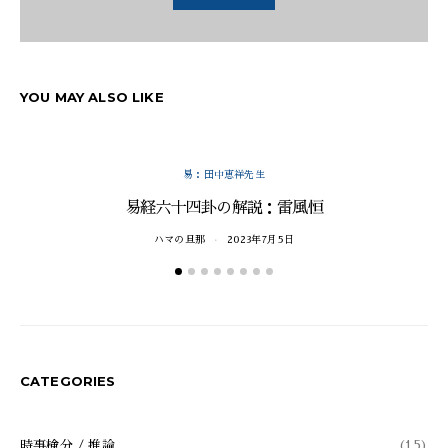
YOU MAY ALSO LIKE
易：田中恵祥先生
易経六十四卦の解説：雷風恒
ハマの旦那
2023年7月5日
CATEGORIES
時事検分 / 推論
(15)