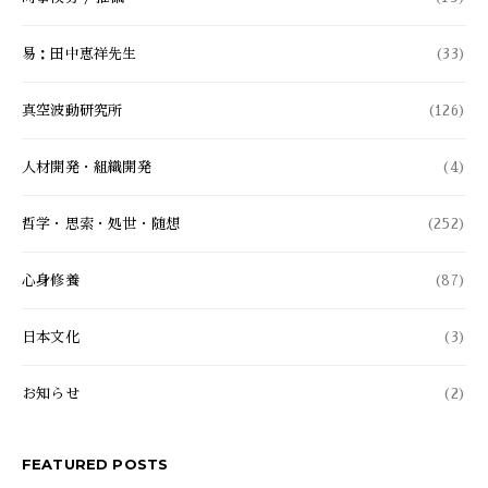
易：田中恵祥先生
(33)
真空波動研究所
(126)
人材開発・組織開発
(4)
哲学・思索・処世・随想
(252)
心身修養
(87)
日本文化
(3)
お知らせ
(2)
FEATURED POSTS