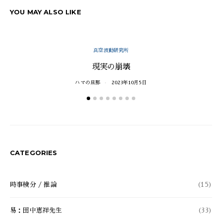
YOU MAY ALSO LIKE
真空波動研究所
現実の崩壊
ハマの旦那
2023年10月5日
CATEGORIES
時事検分 / 推論
(15)
易：田中恵祥先生
(33)