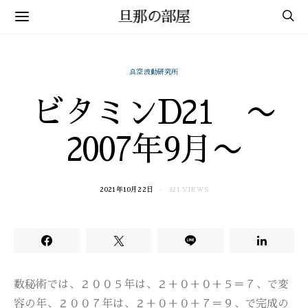
旦那の部屋
真空波動研究所
ビタミンD21 〜
2007年9月〜
2021年10月22日
321 VIEWS
数秘術では、２００５年は、２＋０＋０＋５＝７、で変
容の年、２００７年は、２＋０＋０＋７＝９、で完成の