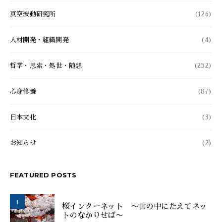
真空波動研究所
(126)
人材開発・組織開発
(4)
哲学・思索・処世・随想
(252)
心身修養
(87)
日本文化
(3)
お知らせ
(2)
FEATURED POSTS
1
桜インターネット 〜世の中にたえてネッ
トのなかりせば〜