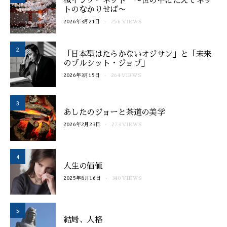
桜インターネット 〜世の中にたえてネッ
トのなかりせば〜
2026年3月21日
256 VIEWS
2
「日本型はたらかないオジサン」と「未来
のブルシット・ジョブ」
2026年3月15日
264 VIEWS
3
あしたのジョーと茶道の美学
2026年2月23日
273 VIEWS
4
人生の価値
2025年8月16日
340 VIEWS
5
結局、人格