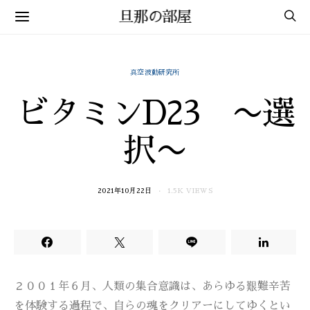
旦那の部屋
真空波動研究所
ビタミンD23 〜選
択〜
2021年10月22日
1.5K VIEWS
２００１年６月、人類の集合意識は、あらゆる艱難辛苦
を体験する過程で、自らの魂をクリアーにしてゆくとい